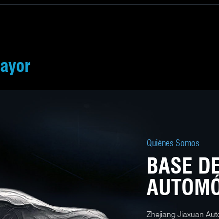
mayor
Quiénes Somos
BASE D
AUTOMÓ
Zhejiang Jiaxuan Auto