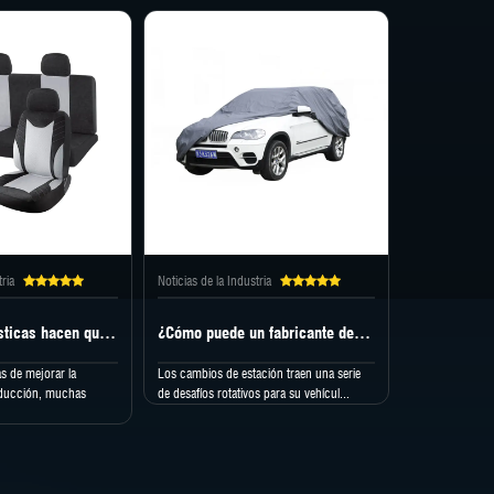
tria
Noticias de la Industria
¿Qué características hacen que los productos de una fábrica de cojines para asientos sean únicos?
¿Cómo puede un fabricante de fundas para automóviles proteger su automóvil de las estaciones?
s de mejorar la
Los cambios de estación traen una serie
ducción, muchas
de desafíos rotativos para su vehícul...