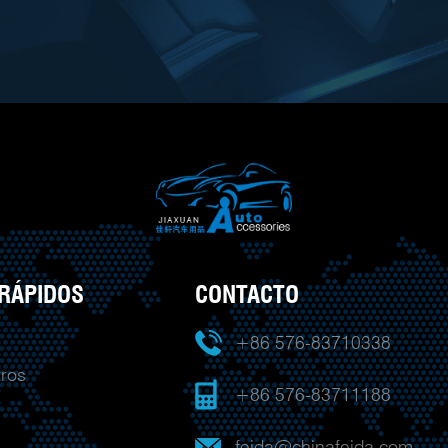
RÁPIDOS
CONTACTO
+86 576-83710338
ros
+86 576-83711188
feida@chinafeida.com