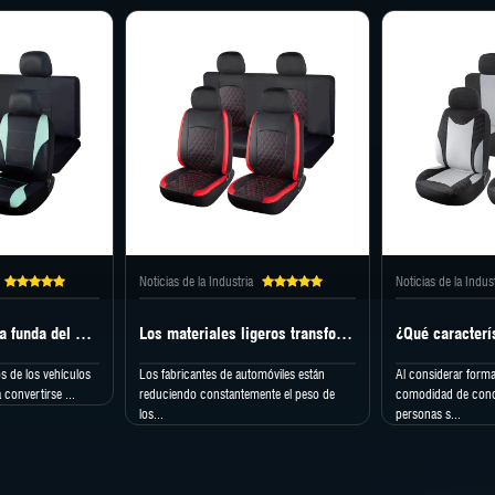
Noticias de la Industria
Noticias de la Indus
¿Cómo garantiza la funda del asiento del automóvil la seguridad del airbag?
Los materiales ligeros transforman el diseño moderno de las fundas para asientos de automóviles
s de los vehículos
Los fabricantes de automóviles están
Al considerar forma
convertirse ...
reduciendo constantemente el peso de
comodidad de con
los...
personas s...