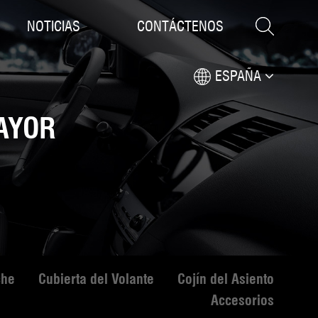
NOTICIAS
CONTÁCTENOS
ESPAÑA
AYOR
che
Cubierta del Volante
Cojín del Asiento
Accesorios