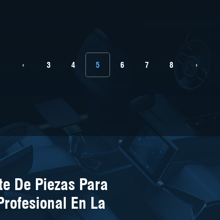
‹
3
4
5
6
7
8
›
e De Piezas Para
Profesional En La