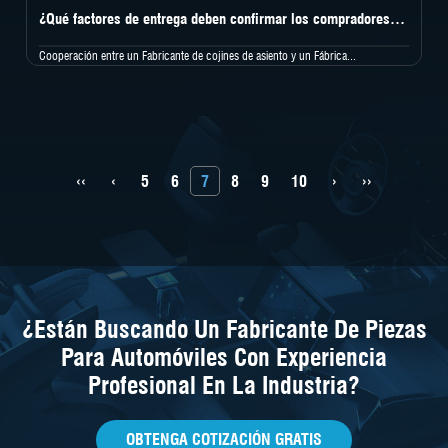
¿Qué factores de entrega deben confirmar los compradores con Seat Cushion Factory?
Cooperación entre un Fabricante de cojines de asiento y un Fábrica...
‹‹
‹
5
6
7
8
9
10
›
››
¿Están Buscando Un Fabricante De Piezas
Para Automóviles Con Experiencia
Profesional En La Industria?
OBTENGA COTIZACIÓN GRATIS