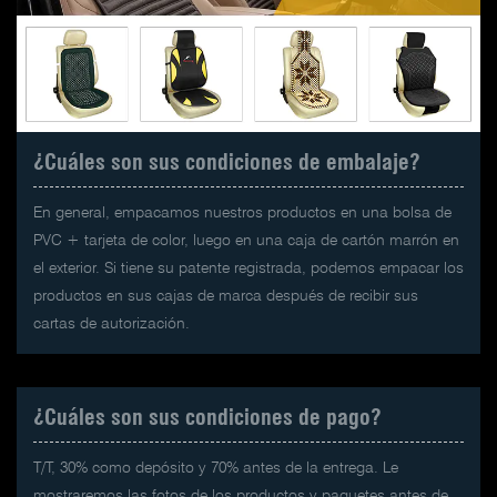
¿Cuáles son sus condiciones de embalaje?
En general, empacamos nuestros productos en una bolsa de
PVC + tarjeta de color, luego en una caja de cartón marrón en
el exterior. Si tiene su patente registrada, podemos empacar los
productos en sus cajas de marca después de recibir sus
cartas de autorización.
¿Cuáles son sus condiciones de pago?
T/T, 30% como depósito y 70% antes de la entrega. Le
mostraremos las fotos de los productos y paquetes antes de