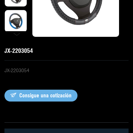
JX-2203054
JX-2203054
Consigue una cotización