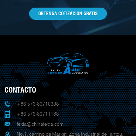
OBTENGA COTIZACIÓN GRATIS
CONTACTO
+86 576-83710338
+86 576-83711188
feida@chinafeida.com
No.1, camino de Market, Zona Industrial de Tantou,