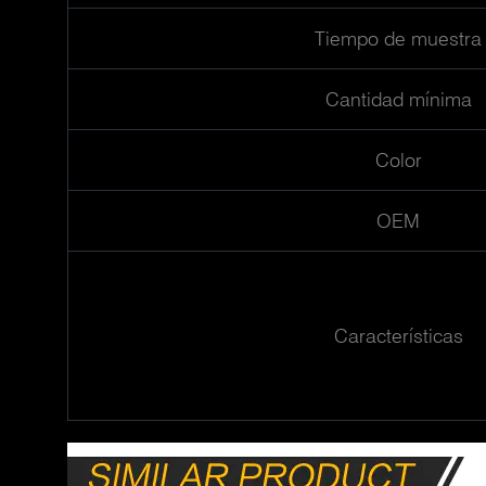
Tiempo de muestra
Cantidad mínima
Color
OEM
Características