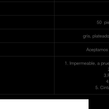
50 pi
gris, platead
Aceptamos
1. Impermeable, a prue
3.
4
5. Cint