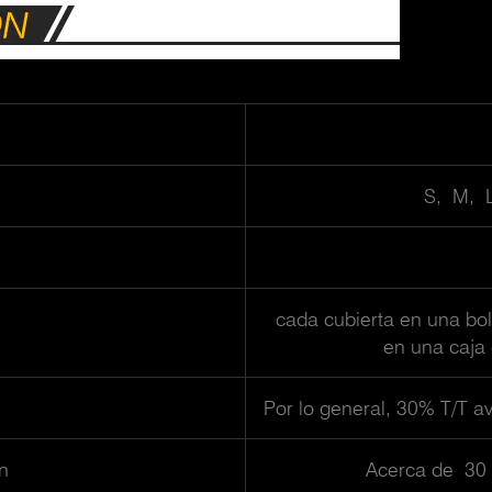
S, M, 
cada cubierta en una bo
en una caja 
Por lo general, 30% T/T a
n
Acerca de 30 d