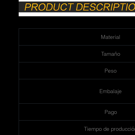
Material
Tamaño
Peso
Embalaje
Pago
Tiempo de producció