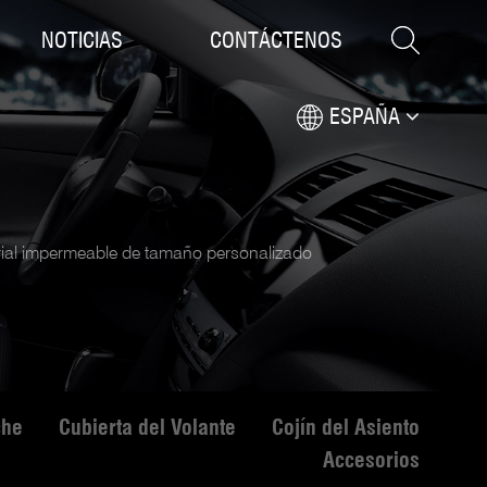
NOTICIAS
CONTÁCTENOS
ESPAÑA
rial impermeable de tamaño personalizado
che
Cubierta del Volante
Cojín del Asiento
Accesorios